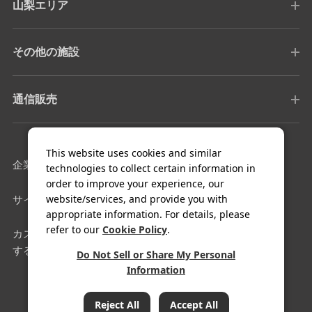
山梨エリア
その他の施設
通信販売
This website uses cookies and similar
企業情報
採用情報
technologies to collect certain information in
order to improve your experience, our
website/services, and provide you with
サイトマップ
利用規約
appropriate information. For details, please
refer to our
Cookie Policy
.
カスタマーハラスメントに対
クッキー設定
する基本方針
Do Not Sell or Share My Personal
Information
COPYRIGHT© FUJIYA HOTEL Co.,Ltd. All Rights Reserved.
Reject All
Accept All