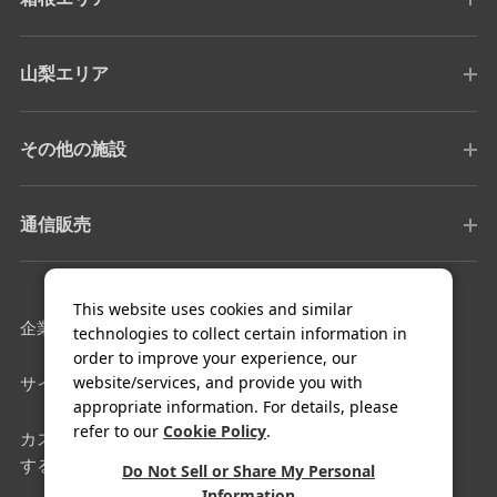
山梨エリア
その他の施設
通信販売
This website uses cookies and similar
企業情報
採用情報
technologies to collect certain information in
order to improve your experience, our
website/services, and provide you with
サイトマップ
利用規約
appropriate information. For details, please
refer to our
Cookie Policy
.
カスタマーハラスメントに対
クッキー設定
する基本方針
Do Not Sell or Share My Personal
Information