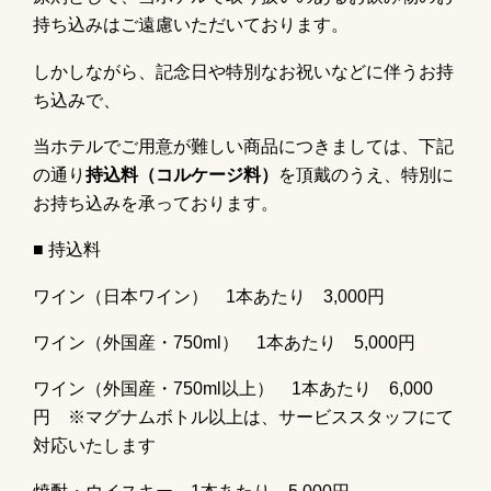
持ち込みはご遠慮いただいてお
ります。
しかしながら、記念日や特別なお祝いなどに伴うお持
ち込みで、
当ホテルでご用意が難しい商品につきましては、下記
の通り
持込料（コルケージ
料）
を頂戴のうえ、特別に
お持ち込みを承っております。
■ 持込料
ワイン（日本ワイン）
1
本あたり
3,000
円
ワイン（外国産・
750ml
）
1
本あたり
5,000
円
ワイン（外国産・
750ml
以上）
1
本あたり
6,000
円
※マグナムボトル以上は、サービススタッフにて
対応いたします