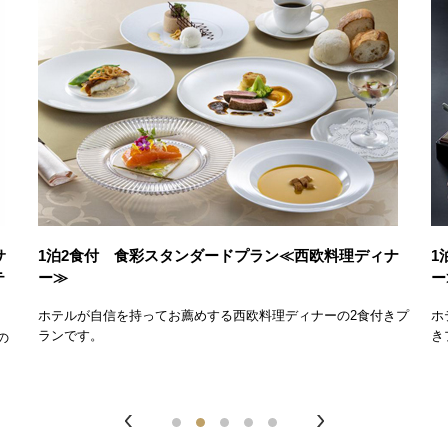
サ
1泊2食付 食彩スタンダードプラン≪西欧料理ディナ
1
テ
ー≫
ー
ホテルが自信を持ってお薦めする西欧料理ディナーの2食付きプ
ホ
ランです。
き
の