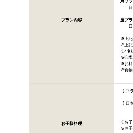
寿プラン
日本
プラン内容
慶プラン
日本
※上記
※上記
※4名
※会場
※お料
※食物
【 フ
【 日
※お子
お子様料理
※お子