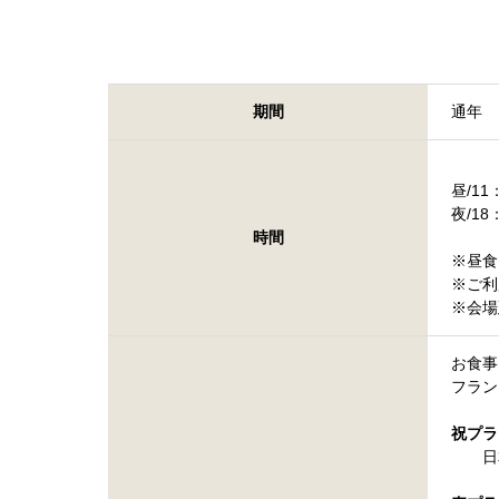
期間
通年
昼/1
夜/1
時間
※昼食
※ご利
※会場
お食事
フラン
祝プラン
日本