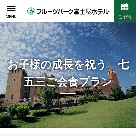
MENU
ご予約
お子様の成長を祝う 七
五三ご会食プラン