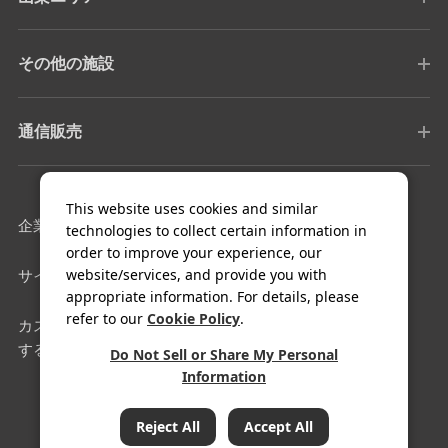
その他の施設
通信販売
This website uses cookies and similar
企業情報
採用情報
technologies to collect certain information in
order to improve your experience, our
website/services, and provide you with
サイトマップ
利用規約
appropriate information. For details, please
refer to our
Cookie Policy
.
カスタマーハラスメントに対
クッキー設定
する基本方針
Do Not Sell or Share My Personal
Information
COPYRIGHT© FUJIYA HOTEL Co.,Ltd. All Rights Reserved.
Reject All
Accept All