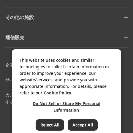
その他の施設
通信販売
This website uses cookies and similar
企業情報
採用情報
technologies to collect certain information in
order to improve your experience, our
website/services, and provide you with
サイトマップ
利用規約
appropriate information. For details, please
refer to our
Cookie Policy
.
カスタマーハラスメントに対
クッキー設定
する基本方針
Do Not Sell or Share My Personal
Information
COPYRIGHT© FUJIYA HOTEL Co.,Ltd. All Rights Reserved.
Reject All
Accept All