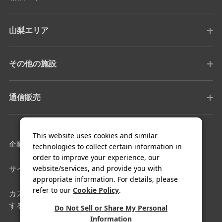
山梨エリア
その他の施設
通信販売
This website uses cookies and similar
企業情報
採用情報
technologies to collect certain information in
order to improve your experience, our
website/services, and provide you with
サイトマップ
利用規約
appropriate information. For details, please
refer to our
Cookie Policy
.
カスタマーハラスメントに対
クッキー設定
する基本方針
Do Not Sell or Share My Personal
Information