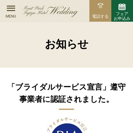
フェア
電話する
MENU
お申込み
コンセプト
お知らせ
ブライダルフェア
ウエディングプラン
「ブライダルサービス宣言」遵守
挙式
事業者に認証されました。
披露宴
料理